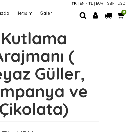
TR
|
EN
-
TL
|
EUR
|
GBP
|
USD
ızda
İletişim
Galeri
0
Kutlama
Arajmanı (
yaz Güller,
mpanya ve
Çikolata)