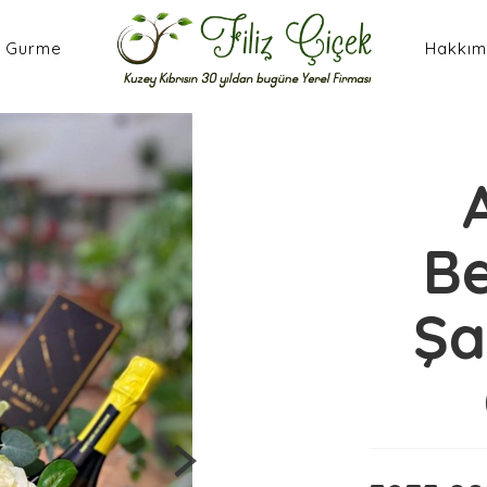
Gurme
Hakkım
Be
Şa