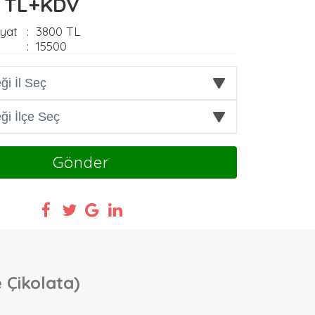
0 TL+KDV
iyat
:
3800 TL
:
15500
Gönder
 Çikolata)