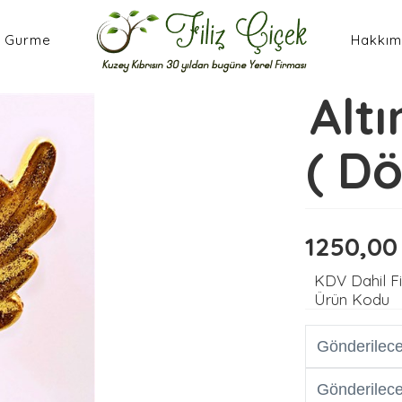
Gurme
Hakkım
Altı
( D
1250,0
KDV Dahil F
Ürün Kodu