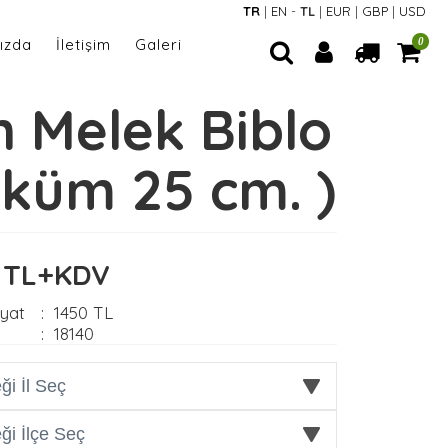
TR
|
EN
-
TL
|
EUR
|
GBP
|
USD
ızda
İletişim
Galeri
0
n Melek Biblo
öküm 25 cm. )
0 TL+KDV
iyat
:
1450 TL
:
18140