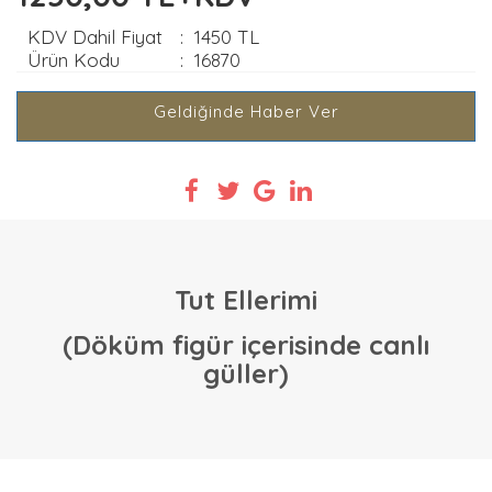
KDV Dahil Fiyat
:
1450 TL
Ürün Kodu
:
16870
Geldiğinde Haber Ver
Tut Ellerimi
(Döküm figür içerisinde canlı
güller)