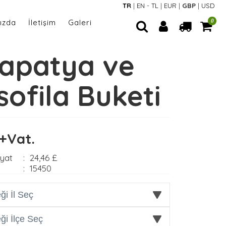
TR
|
EN
-
TL
|
EUR
|
GBP
|
USD
ızda
İletişim
Galeri
0
apatya ve
sofila Buketi
 +Vat.
iyat
:
24,46 £
:
15450