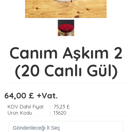
Canım Aşkım 2
(20 Canlı Gül)
64,00 £ +Vat.
KDV Dahil Fiyat
:
75,23 £
Ürün Kodu
:
13620